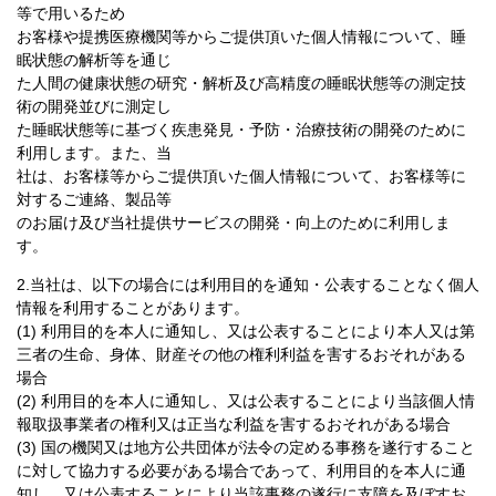
等で用いるため
お客様や提携医療機関等からご提供頂いた個人情報について、睡
眠状態の解析等を通じ
た人間の健康状態の研究・解析及び高精度の睡眠状態等の測定技
術の開発並びに測定し
た睡眠状態等に基づく疾患発見・予防・治療技術の開発のために
利用します。また、当
社は、お客様等からご提供頂いた個人情報について、お客様等に
対するご連絡、製品等
のお届け及び当社提供サービスの開発・向上のために利用しま
す。
2.当社は、以下の場合には利用目的を通知・公表することなく個人
情報を利用することがあります。
(1) 利用目的を本人に通知し、又は公表することにより本人又は第
三者の生命、身体、財産その他の権利利益を害するおそれがある
場合
(2) 利用目的を本人に通知し、又は公表することにより当該個人情
報取扱事業者の権利又は正当な利益を害するおそれがある場合
(3) 国の機関又は地方公共団体が法令の定める事務を遂行すること
に対して協力する必要がある場合であって、利用目的を本人に通
知し、又は公表することにより当該事務の遂行に支障を及ぼすお